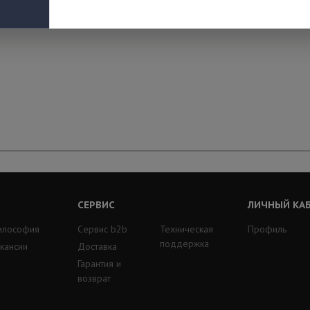
СЕРВИС
ЛИЧНЫЙ КА
илософия
Сервис b2b
Техническая
Профиль
поддержка
кансии
Доставка
Гарантия и
возврат