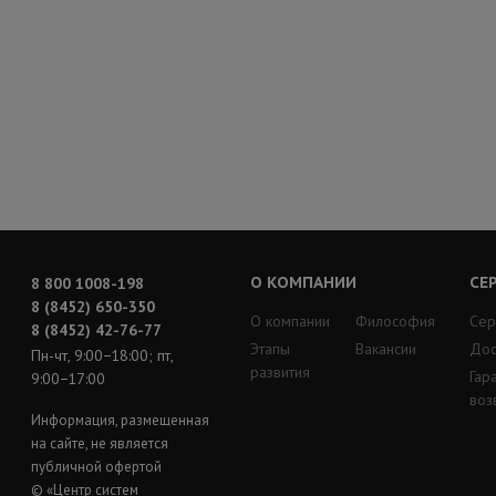
О КОМПАНИИ
СЕ
8 800 1008-198
8 (8452) 650-350
О компании
Философия
Сер
8 (8452) 42-76-77
Этапы
Вакансии
Дос
Пн-чт, 9:00−18:00; пт,
развития
Гар
9:00−17:00
воз
Информация, размещенная
на сайте, не является
публичной офертой
© «Центр систем