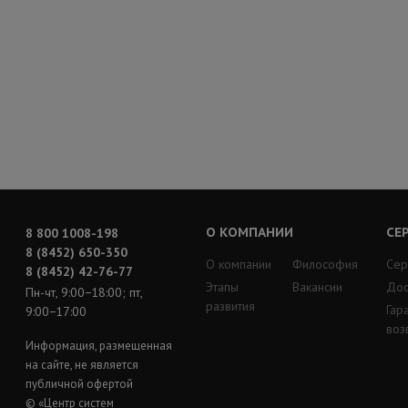
О КОМПАНИИ
СЕ
8 800 1008-198
8 (8452) 650-350
О компании
Философия
Сер
8 (8452) 42-76-77
Этапы
Вакансии
Дос
Пн-чт, 9:00−18:00; пт,
развития
Гар
9:00−17:00
воз
Информация, размещенная
на сайте, не является
публичной офертой
© «Центр систем