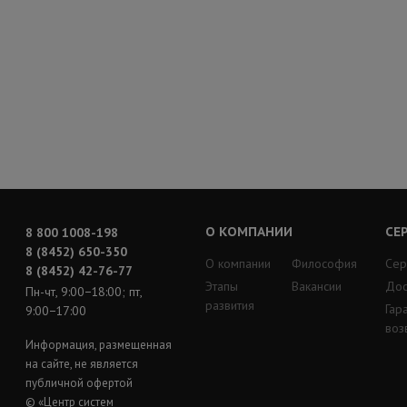
О КОМПАНИИ
СЕ
8 800 1008-198
8 (8452) 650-350
О компании
Философия
Сер
8 (8452) 42-76-77
Этапы
Вакансии
Дос
Пн-чт, 9:00−18:00; пт,
развития
Гар
9:00−17:00
воз
Информация, размещенная
на сайте, не является
публичной офертой
© «Центр систем