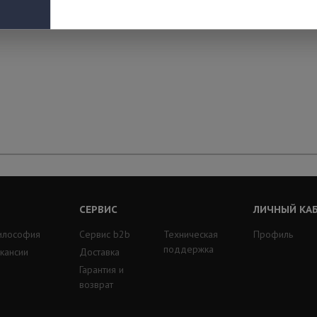
СЕРВИС
ЛИЧНЫЙ КА
илософия
Сервис b2b
Техническая
Профиль
поддержка
кансии
Доставка
Гарантия и
возврат