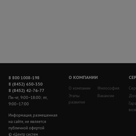
О КОМПАНИИ
СЕ
8 800 1008-198
8 (8452) 650-350
О компании
Философия
Сер
8 (8452) 42-76-77
Этапы
Вакансии
Дос
Пн-чт, 9:00−18:00; пт,
развития
Гар
9:00−17:00
воз
Информация, размещенная
на сайте, не является
публичной офертой
© «Центр систем