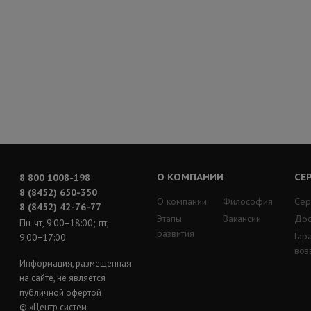
О КОМПАНИИ
СЕ
8 800 1008-198
8 (8452) 650-350
О компании
Философия
Сер
8 (8452) 42-76-77
Этапы
Вакансии
Дос
Пн-чт, 9:00−18:00; пт,
развития
Гар
9:00−17:00
воз
Информация, размещенная
на сайте, не является
публичной офертой
© «Центр систем