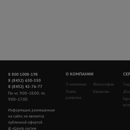
О КОМПАНИИ
СЕ
8 800 1008-198
8 (8452) 650-350
О компании
Философия
Сер
8 (8452) 42-76-77
Этапы
Вакансии
Дос
Пн-чт, 9:00−18:00; пт,
развития
Гар
9:00−17:00
воз
Информация, размещенная
на сайте, не является
публичной офертой
© «Центр систем