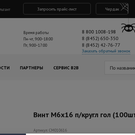
Запросить прайс-лист
Чердак
льтант
8 800 1008-198
Время работы
8 (8452) 650-350
Пн-чт, 9:00−18:00
8 (8452) 42-76-77
Пт, 9:00−17:00
Заказать обратный звонок
По названи
ОСТИ
ПАРТНЕРЫ
СЕРВИС B2B
Винт М6х16 п/кругл гол (100ш
Артикул: CM010616