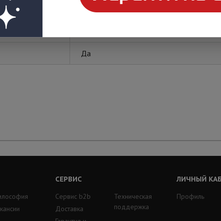
DKC
Да
СЕРВИС
ЛИЧНЫЙ КА
илософия
Сервис b2b
Техническая
Профиль
поддержка
кансии
Доставка