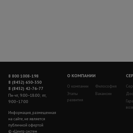
О КОМПАНИИ
СЕ
8 800 1008-198
8 (8452) 650-350
О компании
Философия
Сер
8 (8452) 42-76-77
Этапы
Вакансии
Дос
Пн-чт, 9:00−18:00; пт,
развития
Гар
9:00−17:00
воз
Информация, размещенная
на сайте, не является
публичной офертой
© «Центр систем