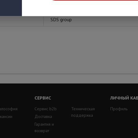
SDS group
СЕРВИС
ЛИЧНЫЙ КА
илософия
Сервис b2b
Техническая
Профиль
поддержка
кансии
Доставка
Гарантия и
возврат