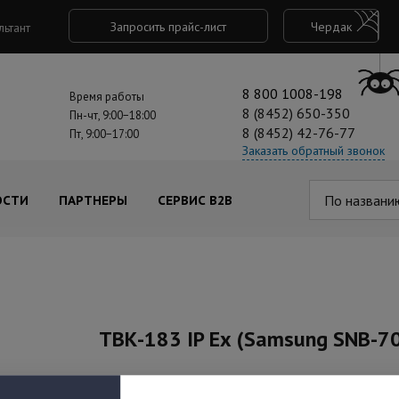
Запросить прайс-лист
Чердак
льтант
8 800 1008-198
Время работы
8 (8452) 650-350
Пн-чт, 9:00−18:00
8 (8452) 42-76-77
Пт, 9:00−17:00
Заказать обратный звонок
По названи
ОСТИ
ПАРТНЕРЫ
СЕРВИС B2B
ТВК-183 IP Eх (Samsung SNB-70
Под заказ