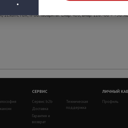
1ЕхdIICТ6Х, IP66. Габариты: Lнар. 420, øнар. 128. -60 ÷ +50. Х
СЕРВИС
ЛИЧНЫЙ КА
илософия
Сервис b2b
Техническая
Профиль
поддержка
кансии
Доставка
Гарантия и
возврат