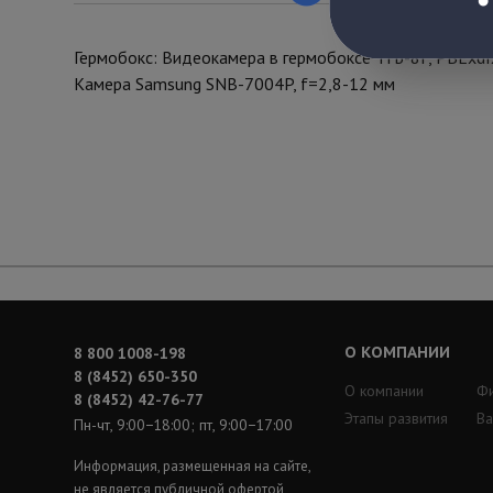
Гермобокс: Видеокамера в гермобоксе ТГБ-8Г, РВЕхdIX/
Камера Samsung SNB-7004P, f=2,8-12 мм
О КОМПАНИИ
8 800 1008-198
8 (8452) 650-350
О компании
Ф
8 (8452) 42-76-77
Этапы развития
Ва
Пн-чт, 9:00−18:00; пт, 9:00−17:00
Информация, размещенная на сайте,
не является публичной офертой