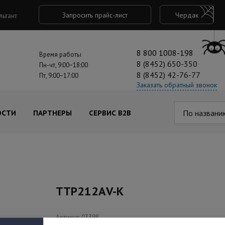
Запросить прайс-лист
Чердак
льтант
8 800 1008-198
Время работы
8 (8452) 650-350
Пн-чт, 9:00−18:00
8 (8452) 42-76-77
Пт, 9:00−17:00
Заказать обратный звонок
По названи
ОСТИ
ПАРТНЕРЫ
СЕРВИС B2B
TTP212АV-K
Артикул: 03398