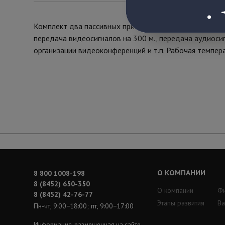
Комплект два пассивных приемопередатчика мультимед
передача видеосигналов на 300 м., передача аудиосиг
организации видеоконференций и т.п. Рабочая темпера
О КОМПАНИИ
8 800 1008-198
8 (8452) 650-350
О компании
Ф
8 (8452) 42-76-77
Этапы развития
Ва
Пн-чт, 9:00−18:00; пт, 9:00−17:00
Информация, размещенная на сайте,