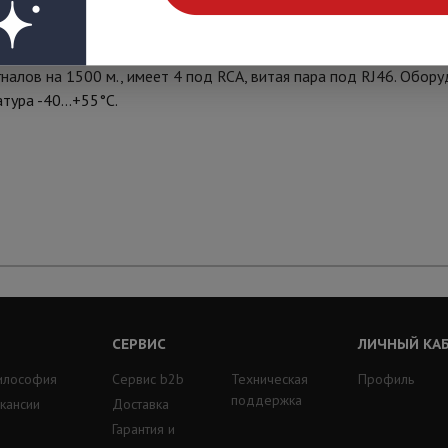
иа, двунаправленная передача 2-х видео и 2-х аудио сигнала 
налов на 1500 м., имеет 4 под RCA, витая пара под RJ46. Обор
тура -40...+55°C.
СЕРВИС
ЛИЧНЫЙ КА
илософия
Сервис b2b
Техническая
Профиль
поддержка
кансии
Доставка
Гарантия и