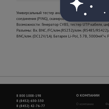
Универсальный тестер аналоговых и IP видеосистем. П
cоединения (PING), сканирование IP и PTZ адресов, и
Возможности: Генератор СVBS, тестер UTP кабеля, ци
Разъемы: Вх. BNC /FC/клм.(RS232)/клм. (RS485/RS422)/R
BNC/клм. (DC12V/1A). Батарея Li-Pol, 3.7В, 3000мА*ч.
О КОМПАНИИ
8 800 1008-198
8 (8452) 650-350
О компании
Ф
8 (8452) 42-76-77