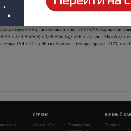
оддержка интерфейсов: CVBS, Ethernet, RS-485, Audio. Тестиров
ндикация Ethernet-порта, измерение РоЕ-напряжения, детектор к
фровой мультиметр, источник питания DC12V/1А. Характеристики
J45 x 2/ RJ45(PoE) x 1/RCA(Audio)/ USB mini/ cлот MicroSD/ клм
 Размеры 194 х 112 х 48 мм. Рабочая температура от -10°С до 50
СЕРВИС
ЛИЧНЫЙ КА
илософия
Сервис b2b
Техническая
Профиль