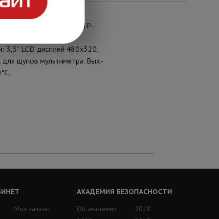
ание: оптических линий, IP-
абельной трассы.
: 3,5" LCD дисплей 480х320.
. для щупов мультиметра. Вых.-
°С.
БИНЕТ
АКАДЕМИЯ БЕЗОПАСНОСТИ
Мои заказы
Об академии
2018