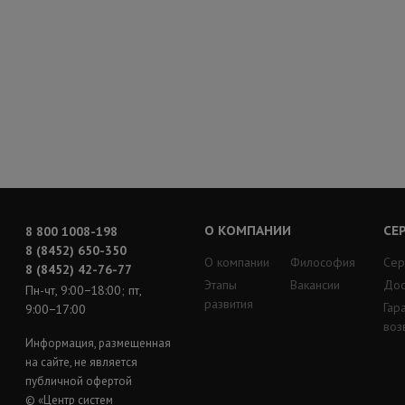
О КОМПАНИИ
СЕ
8 800 1008-198
8 (8452) 650-350
О компании
Философия
Сер
8 (8452) 42-76-77
Этапы
Вакансии
Дос
Пн-чт, 9:00−18:00; пт,
развития
Гар
9:00−17:00
воз
Информация, размещенная
на сайте, не является
публичной офертой
© «Центр систем