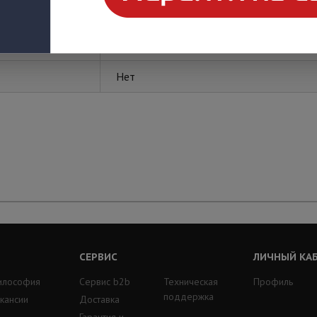
Промрукав
Нет
СЕРВИС
ЛИЧНЫЙ КА
илософия
Сервис b2b
Техническая
Профиль
поддержка
кансии
Доставка