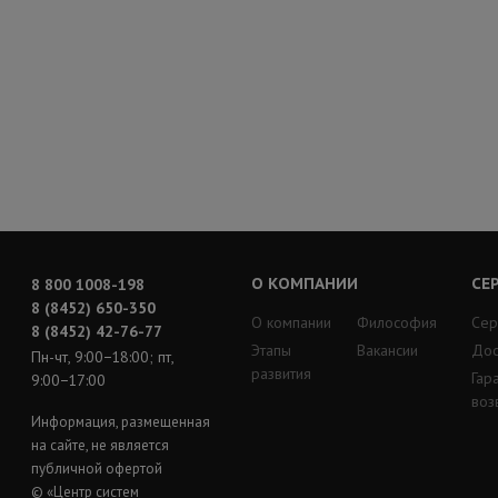
О КОМПАНИИ
СЕ
8 800 1008-198
8 (8452) 650-350
О компании
Философия
Сер
8 (8452) 42-76-77
Этапы
Вакансии
Дос
Пн-чт, 9:00−18:00; пт,
развития
Гар
9:00−17:00
воз
Информация, размещенная
на сайте, не является
публичной офертой
© «Центр систем