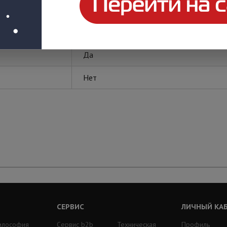
Промрукав
Да
Нет
СЕРВИС
ЛИЧНЫЙ КА
илософия
Сервис b2b
Техническая
Профиль