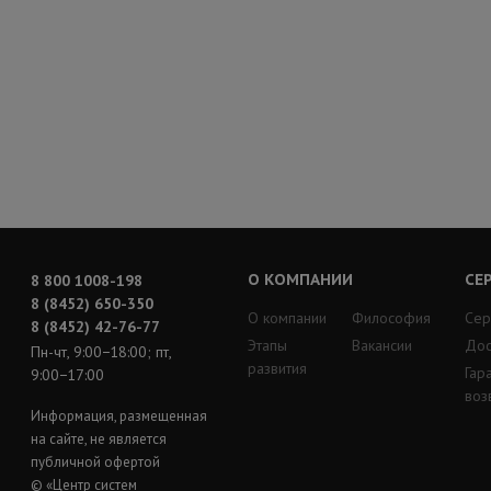
О КОМПАНИИ
СЕ
8 800 1008-198
8 (8452) 650-350
О компании
Философия
Сер
8 (8452) 42-76-77
Этапы
Вакансии
Дос
Пн-чт, 9:00−18:00; пт,
развития
Гар
9:00−17:00
воз
Информация, размещенная
на сайте, не является
публичной офертой
© «Центр систем