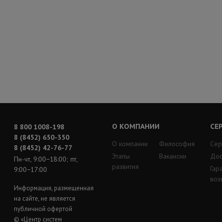
О КОМПАНИИ
СЕ
8 800 1008-198
8 (8452) 650-350
О компании
Философия
Сер
8 (8452) 42-76-77
Этапы
Вакансии
Дос
Пн-чт, 9:00−18:00; пт,
развития
Гар
9:00−17:00
воз
Информация, размещенная
на сайте, не является
публичной офертой
© «Центр систем