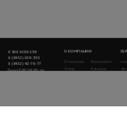
О КОМПАНИИ
СЕ
8 800 1008-198
8 (8452) 650-350
О компании
Философия
Сер
8 (8452) 42-76-77
Этапы
Вакансии
Дос
Пн-чт, 9:00−18:00; пт,
развития
Гар
9:00−17:00
воз
Информация, размещенная
на сайте, не является
публичной офертой
© «Центр систем
безопасности»
2011−2026
Политика
конфиденциальности