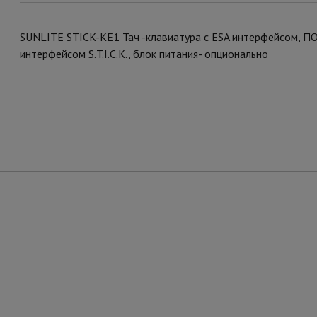
SUNLITE STICK-KE1 Тач -клавиатура с ESA интерфейсом, П
интерфейсом S.T.I.C.K., блок питания- опционально