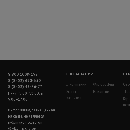
О КОМПАНИИ
СЕ
8 800 1008-198
8 (8452) 650-350
О компании
Философия
Сер
8 (8452) 42-76-77
Этапы
Вакансии
Дос
Пн-чт, 9:00−18:00; пт,
развития
Гар
9:00−17:00
воз
Информация, размещенная
на сайте, не является
публичной офертой
© «Центр систем