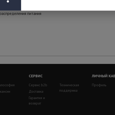
 распределения питания
СЕРВИС
ЛИЧНЫЙ КА
илософия
Сервис b2b
Техническая
Профиль
поддержка
кансии
Доставка
Гарантия и
возврат