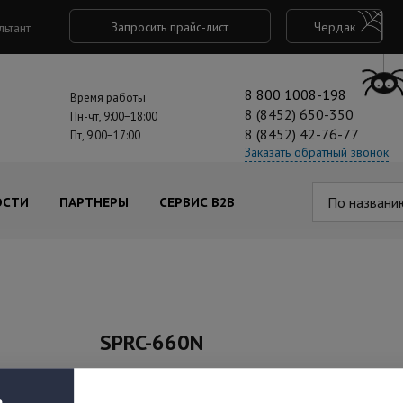
Запросить прайс-лист
Чердак
льтант
8 800 1008-198
Время работы
8 (8452) 650-350
Пн-чт, 9:00−18:00
8 (8452) 42-76-77
Пт, 9:00−17:00
Заказать обратный звонок
По названи
ОСТИ
ПАРТНЕРЫ
СЕРВИС B2B
SPRC-660N
Под заказ