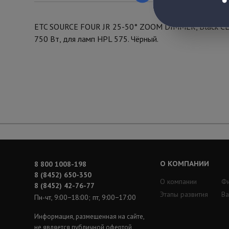
ETC SOURCE FOUR JR 25-50° ZOOM DIMMER, Black CE 
750 Вт, для ламп HPL 575. Чёрный.
О КОМПАНИИ
8 800 1008-198
8 (8452) 650-350
О компании
Ф
8 (8452) 42-76-77
Этапы развития
Ва
Пн-чт, 9:00−18:00; пт, 9:00−17:00
Информация, размещенная на сайте,
не является публичной офертой