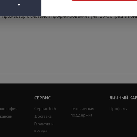
Прожектор с системой профилирования луча, 25-50 град в ко
СЕРВИС
ЛИЧНЫЙ КА
илософия
Сервис b2b
Техническая
Профиль
поддержка
кансии
Доставка
Гарантия и
возврат