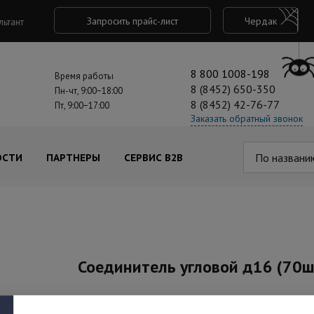
Запросить прайс-лист
Чердак
льтант
8 800 1008-198
Время работы
8 (8452) 650-350
Пн-чт, 9:00−18:00
8 (8452) 42-76-77
Пт, 9:00−17:00
Заказать обратный звонок
По названи
ОСТИ
ПАРТНЕРЫ
СЕРВИС B2B
Соединитель угловой д16 (70
Артикул: PR.07416