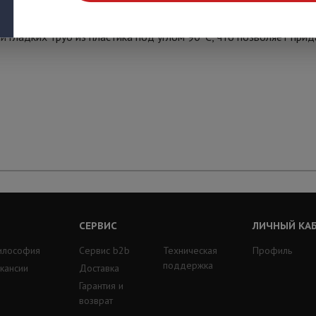
 гладких труб из пластика под углом 90°С, что позволяет при
СЕРВИС
ЛИЧНЫЙ КА
илософия
Сервис b2b
Техническая
Профиль
поддержка
кансии
Доставка
Гарантия и
возврат