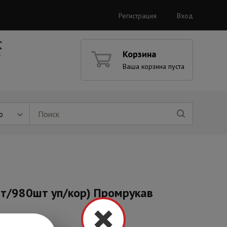
Регистрация
Вход
Корзина
Ваша корзина пуста
ю
шт/980шт уп/кор) Промрукав