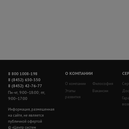
О КОМПАНИИ
СЕ
8 800 1008-198
8 (8452) 650-350
О компании
Философия
Сер
8 (8452) 42-76-77
Этапы
Вакансии
Дос
Пн-чт, 9:00−18:00; пт,
развития
Гар
9:00−17:00
воз
Информация, размещенная
на сайте, не является
публичной офертой
© «Центр систем