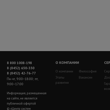
О КОМПАНИИ
СЕ
8 800 1008-198
8 (8452) 650-350
О компании
Философия
Сер
8 (8452) 42-76-77
Этапы
Вакансии
Дос
Пн-чт, 9:00−18:00; пт,
развития
Гар
9:00−17:00
воз
Информация, размещенная
на сайте, не является
публичной офертой
© «Центр систем