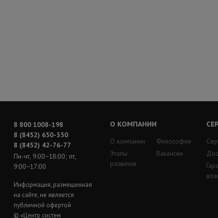
О КОМПАНИИ
СЕ
8 800 1008-198
8 (8452) 650-350
О компании
Философия
Сер
8 (8452) 42-76-77
Этапы
Вакансии
Дос
Пн-чт, 9:00−18:00; пт,
развития
Гар
9:00−17:00
воз
Информация, размещенная
на сайте, не является
публичной офертой
© «Центр систем