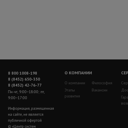
О КОМПАНИИ
СЕ
8 800 1008-198
8 (8452) 650-350
О компании
Философия
Сер
8 (8452) 42-76-77
Этапы
Вакансии
Дос
Пн-чт, 9:00−18:00; пт,
развития
Гар
9:00−17:00
воз
Информация, размещенная
на сайте, не является
публичной офертой
© «Центр систем