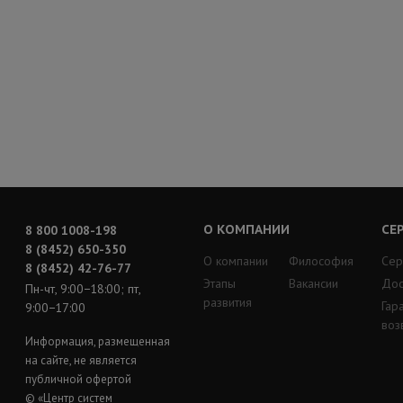
О КОМПАНИИ
СЕ
8 800 1008-198
8 (8452) 650-350
О компании
Философия
Сер
8 (8452) 42-76-77
Этапы
Вакансии
Дос
Пн-чт, 9:00−18:00; пт,
развития
Гар
9:00−17:00
воз
Информация, размещенная
на сайте, не является
публичной офертой
© «Центр систем