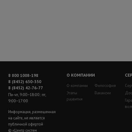
О КОМПАНИИ
СЕ
8 800 1008-198
8 (8452) 650-350
О компании
Философия
Сер
8 (8452) 42-76-77
Этапы
Вакансии
Дос
Пн-чт, 9:00−18:00; пт,
развития
Гар
9:00−17:00
воз
Информация, размещенная
на сайте, не является
публичной офертой
© «Центр систем