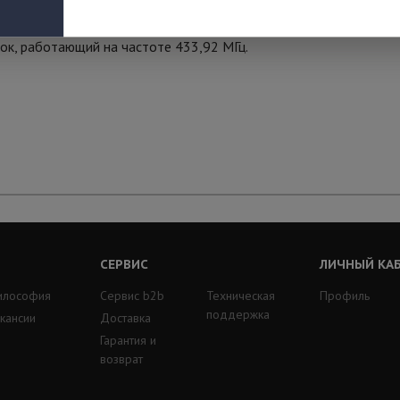
к, работающий на частоте 433,92 МГц.
СЕРВИС
ЛИЧНЫЙ КА
илософия
Сервис b2b
Техническая
Профиль
поддержка
кансии
Доставка
Гарантия и
возврат