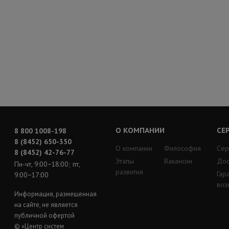
О КОМПАНИИ
СЕ
8 800 1008-198
8 (8452) 650-350
О компании
Философия
Сер
8 (8452) 42-76-77
Этапы
Вакансии
Дос
Пн-чт, 9:00−18:00; пт,
развития
Гар
9:00−17:00
воз
Информация, размещенная
на сайте, не является
публичной офертой
© «Центр систем