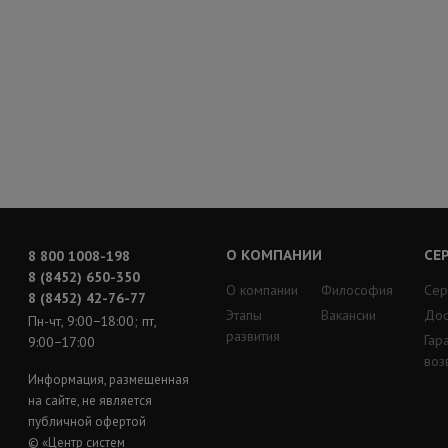
О КОМПАНИИ
СЕ
8 800 1008-198
8 (8452) 650-350
О компании
Философия
Сер
8 (8452) 42-76-77
Этапы
Вакансии
Дос
Пн-чт, 9:00−18:00; пт,
развития
Гар
9:00−17:00
воз
Информация, размещенная
на сайте, не является
публичной офертой
© «Центр систем