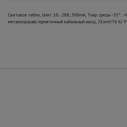
Световое табло, Uпит. 10…28В, 300mA, Tокр. среды -55°…+8
металлорукав) герметичный кабельный ввод, 2ExmIIT6 X/ Р