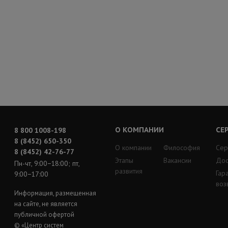
О КОМПАНИИ
СЕ
8 800 1008-198
8 (8452) 650-350
О компании
Философия
Сер
8 (8452) 42-76-77
Этапы
Вакансии
Дос
Пн-чт, 9:00−18:00; пт,
развития
Гар
9:00−17:00
воз
Информация, размещенная
на сайте, не является
публичной офертой
© «Центр систем