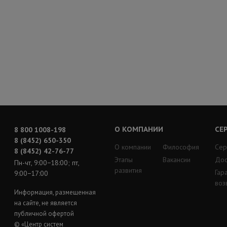
О КОМПАНИИ
СЕ
8 800 1008-198
8 (8452) 650-350
О компании
Философия
Сер
8 (8452) 42-76-77
Этапы
Вакансии
Дос
Пн-чт, 9:00−18:00; пт,
развития
Гар
9:00−17:00
воз
Информация, размещенная
на сайте, не является
публичной офертой
© «Центр систем