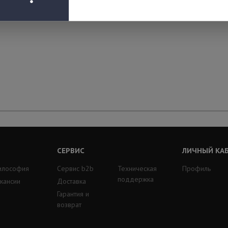
СЕРВИС
ЛИЧНЫЙ КА
илософия
Сервис b2b
Техническая
Профиль
поддержка
кансии
Доставка
Гарантия и
возврат