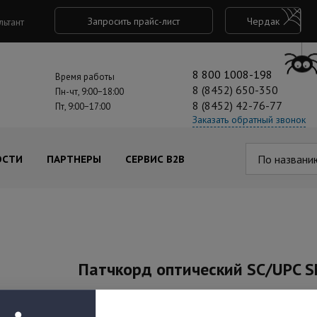
Запросить прайс-лист
Чердак
льтант
8 800 1008-198
Время работы
8 (8452) 650-350
Пн-чт, 9:00−18:00
8 (8452) 42-76-77
Пт, 9:00−17:00
Заказать обратный звонок
По названи
ОСТИ
ПАРТНЕРЫ
СЕРВИС B2B
Патчкорд оптический SC/UPC S
Артикул: SNR-PC-SC/UPC-3m