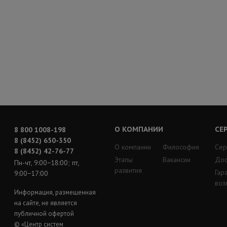
О КОМПАНИИ
СЕ
8 800 1008-198
8 (8452) 650-350
О компании
Философия
Сер
8 (8452) 42-76-77
Этапы
Вакансии
Дос
Пн-чт, 9:00−18:00; пт,
развития
Гар
9:00−17:00
воз
Информация, размещенная
на сайте, не является
публичной офертой
© «Центр систем