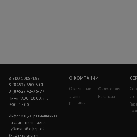
О КОМПАНИИ
СЕ
8 800 1008-198
8 (8452) 650-350
О компании
Философия
Сер
8 (8452) 42-76-77
Этапы
Вакансии
Дос
Пн-чт, 9:00−18:00; пт,
развития
Гар
9:00−17:00
воз
Информация, размещенная
на сайте, не является
публичной офертой
© «Центр систем