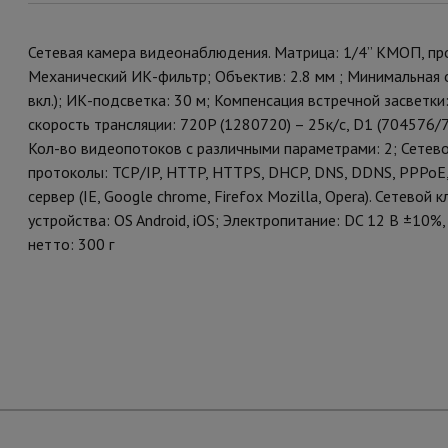
Сетевая камера видеонаблюдения. Матрица: 1/4” КМОП, про
Механический ИК-фильтр; Объектив: 2.8 мм ; Минимальная о
вкл.); ИК-подсветка: 30 м; Компенсация встречной засвет
скорость трансляции: 720P (1280720) – 25к/с, D1 (704576/
Кол-во видеопотоков c различными параметрами: 2; Сетево
протоколы: TCP/IP, HTTP, HTTPS, DHCP, DNS, DDNS, PPPoE
сервер (IE, Google chrome, Firefox Mozilla, Opera). Сетево
устройства: ОS Android, iОS; Электропитание: DC 12 В ±10%
нетто: 300 г