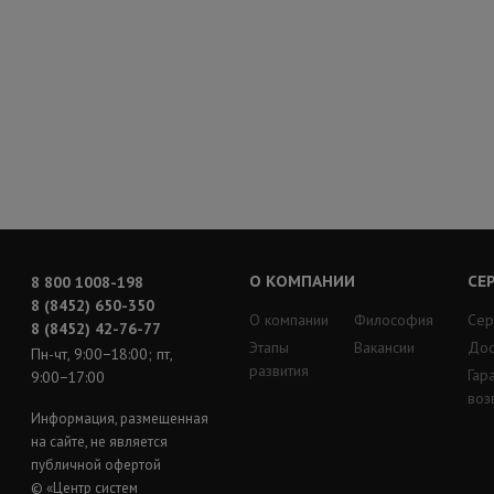
О КОМПАНИИ
СЕ
8 800 1008-198
8 (8452) 650-350
О компании
Философия
Сер
8 (8452) 42-76-77
Этапы
Вакансии
Дос
Пн-чт, 9:00−18:00; пт,
развития
Гар
9:00−17:00
воз
Информация, размещенная
на сайте, не является
публичной офертой
© «Центр систем