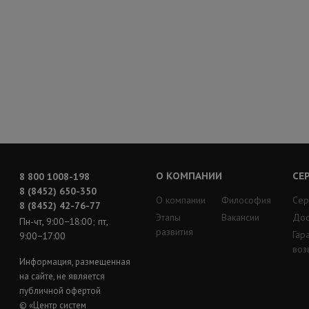
О КОМПАНИИ
СЕ
8 800 1008-198
8 (8452) 650-350
О компании
Философия
Сер
8 (8452) 42-76-77
Этапы
Вакансии
Дос
Пн-чт, 9:00−18:00; пт,
развития
Гар
9:00−17:00
воз
Информация, размещенная
на сайте, не является
публичной офертой
© «Центр систем