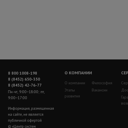
О КОМПАНИИ
СЕ
8 800 1008-198
8 (8452) 650-350
О компании
Философия
Сер
8 (8452) 42-76-77
Этапы
Вакансии
Дос
Пн-чт, 9:00−18:00; пт,
развития
Гар
9:00−17:00
воз
Информация, размещенная
на сайте, не является
публичной офертой
© «Центр систем