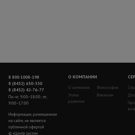
О КОМПАНИИ
СЕ
8 800 1008-198
8 (8452) 650-350
О компании
Философия
Сер
8 (8452) 42-76-77
Этапы
Вакансии
Дос
Пн-чт, 9:00−18:00; пт,
развития
Гар
9:00−17:00
воз
Информация, размещенная
на сайте, не является
публичной офертой
© «Центр систем