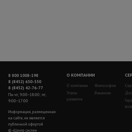
О КОМПАНИИ
СЕ
8 800 1008-198
8 (8452) 650-350
О компании
Философия
Сер
8 (8452) 42-76-77
Этапы
Вакансии
Дос
Пн-чт, 9:00−18:00; пт,
развития
Гар
9:00−17:00
воз
Информация, размещенная
на сайте, не является
публичной офертой
© «Центр систем