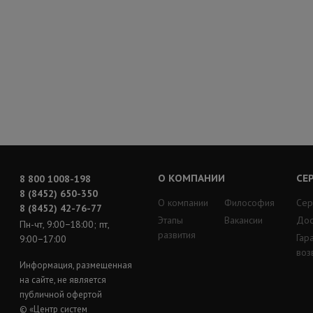
О КОМПАНИИ
СЕ
8 800 1008-198
8 (8452) 650-350
О компании
Философия
Сер
8 (8452) 42-76-77
Этапы
Вакансии
Дос
Пн-чт, 9:00−18:00; пт,
развития
Гар
9:00−17:00
воз
Информация, размещенная
на сайте, не является
публичной офертой
© «Центр систем