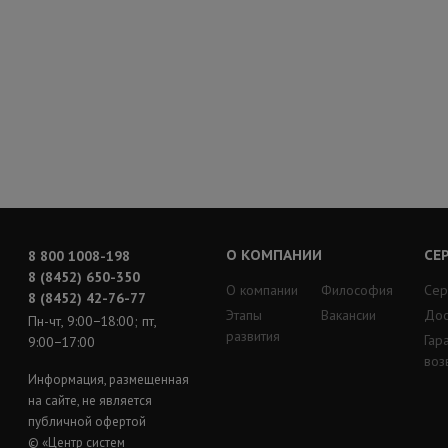
О КОМПАНИИ
СЕ
8 800 1008-198
8 (8452) 650-350
О компании
Философия
Сер
8 (8452) 42-76-77
Этапы
Вакансии
Дос
Пн-чт, 9:00−18:00; пт,
развития
Гар
9:00−17:00
воз
Информация, размещенная
на сайте, не является
публичной офертой
© «Центр систем