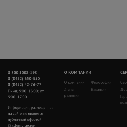
О КОМПАНИИ
СЕ
8 800 1008-198
8 (8452) 650-350
О компании
Философия
Сер
8 (8452) 42-76-77
Этапы
Вакансии
Дос
Пн-чт, 9:00−18:00; пт,
развития
Гар
9:00−17:00
воз
Информация, размещенная
на сайте, не является
публичной офертой
© «Центр систем