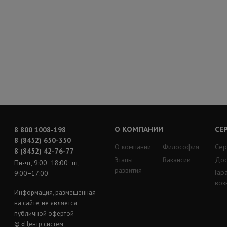
О КОМПАНИИ
СЕ
8 800 1008-198
8 (8452) 650-350
О компании
Философия
Сер
8 (8452) 42-76-77
Этапы
Вакансии
Дос
Пн-чт, 9:00−18:00; пт,
развития
Гар
9:00−17:00
воз
Информация, размещенная
на сайте, не является
публичной офертой
© «Центр систем