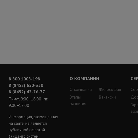
О КОМПАНИИ
СЕ
8 800 1008-198
8 (8452) 650-350
О компании
Философия
Сер
8 (8452) 42-76-77
Этапы
Вакансии
Дос
Пн-чт, 9:00−18:00; пт,
развития
Гар
9:00−17:00
воз
Информация, размещенная
на сайте, не является
публичной офертой
© «Центр систем