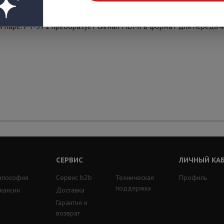
й паре. PT-571 преобразует сигнал HDMI в формат для передач
СЕРВИС
ЛИЧНЫЙ КА
илософия
Сервис b2b
Техническая
Профиль
поддержка
кансии
Доставка
Гарантия и
возврат