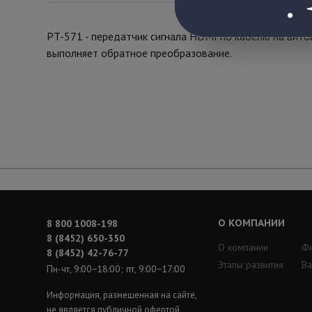
PT-571 - передатчик сигнала HDMI по кабелю на вито
выполняет обратное преобразование.
О КОМПАНИИ
8 800 1008-198
8 (8452) 650-350
О компании
Ф
8 (8452) 42-76-77
Этапы развития
Ва
Пн-чт, 9:00−18:00; пт, 9:00−17:00
Информация, размещенная на сайте,
не является публичной офертой